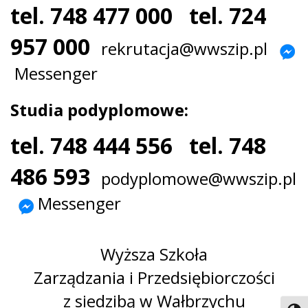
tel.
748 477 000
tel.
724
957 000
rekrutacja@wwszip.pl
Messenger
Studia podyplomowe:
tel.
748 444 556
tel.
748
486 593
podyplomowe@wwszip.pl
Messenger
Wyższa Szkoła
Zarządzania i Przedsiębiorczości
z siedzibą w Wałbrzychu