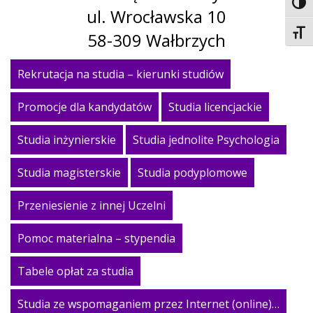
Toggl
ul. Wrocławska 10
Toggl
58-309 Wałbrzych
Rekrutacja na studia – kierunki studiów
Promocje dla kandydatów
Studia licencjackie
Studia inżynierskie
Studia jednolite Psychologia
Studia magisterskie
Studia podyplomowe
Przeniesienie z innej Uczelni
Pomoc materialna – stypendia
Tabele opłat za studia
Studia ze wspomaganiem przez Internet (online)…